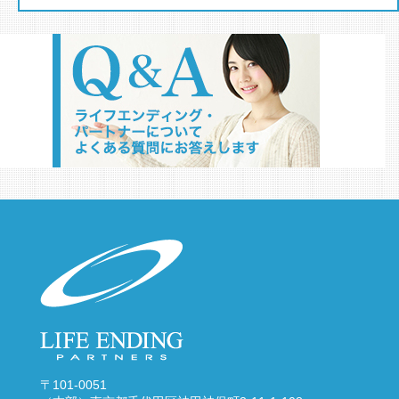
〒101-0051