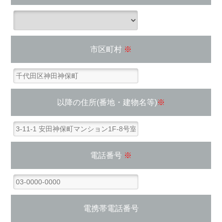
市区町村
※
以降の住所(番地・建物名等)
※
電話番号
※
電携帯電話番号