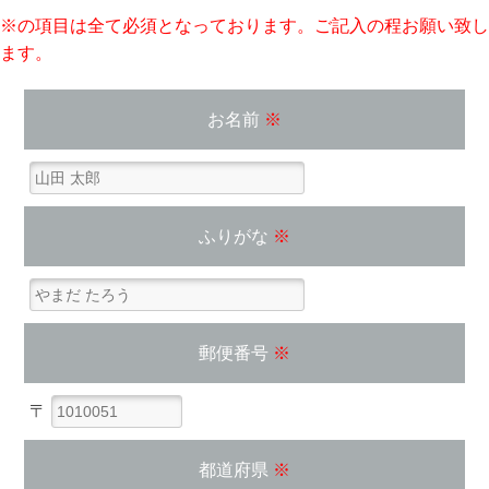
※の項目は全て必須となっております。ご記入の程お願い致し
ます。
お名前
※
ふりがな
※
郵便番号
※
〒
都道府県
※